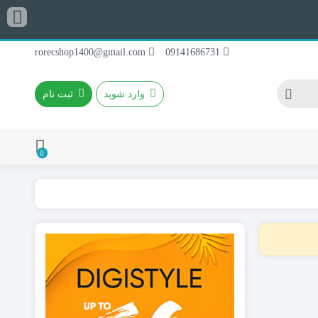
rorecshop1400@gmail.com
09141686731
وارد شوید
ثبت نام
0