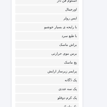
اسکوم فن دار
اورجینال
ایس رولر
با رایحه ی بسیار خوشبو
با طبع سرد
براش ماسک
برس موی حرارتی
پچ ماسک
پرایمر زیرساز ارایش
پک 5گانه
پک سه عددی
پک کرم دوقلو
پک ماسک