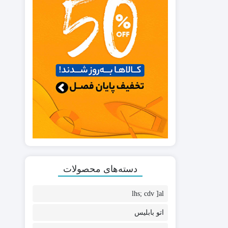
دسته‌های محصولات
lhs; cdv ]al
اتو بابلیس