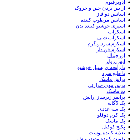
ادوپرفیوم
از بین بردن چین و چروک
اسانس دو فاز
اسانس مرطوب کننده
اسپری خوشبو کننده بدن
اسکراب
اسکراب شنی
اسکوم سرد و گرم
اسکوم فن دار
اورجینال
ایس رولر
با رایحه ی بسیار خوشبو
با طبع سرد
براش ماسک
برس موی حرارتی
پچ ماسک
پرایمر زیرساز ارایش
پک 5گانه
پک سه عددی
پک کرم دوقلو
پک ماسک
پکیج کوکتل
تغذیه کننده پوست
تقویت کننده وضدریزش