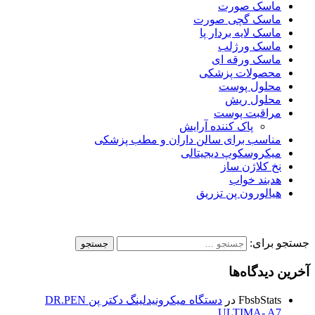
ماسک صورت
ماسک گچی صورت
ماسک لایه بردار پا
ماسک ورژلب
ماسک ورقه ای
محصولات پزشکی
محلول پوست
محلول ریش
مراقبت پوست
پاک کننده آرایش
مناسب برای سالن داران و مطب پزشکی
میکروسکوپ دیجیتالی
نخ کلاژن ساز
هدبند خواب
هیالورون پن تزریق
جستجو برای:
آخرین دیدگاه‌ها
FbsbStats
در
دستگاه میکرونیدلینگ دکتر پن DR.PEN
ULTIMA- A7