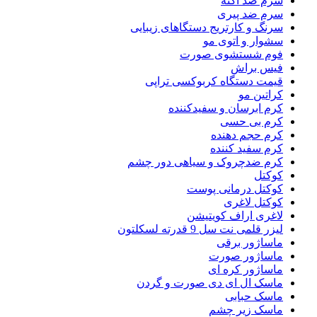
سرم ضد آکنه
سرم ضد پیری
سرنگ و کارتریج دستگاهای زیبایی
سشوار و اتوی مو
فوم شستشوی صورت
فیس براش
قیمت دستگاه کربوکسی تراپی
کراتین مو
کرم ابرسان و سفیدکننده
کرم بی حسی
کرم حجم دهنده
کرم سفید کننده
کرم ضدچروک و سیاهی دور چشم
کوکتل
کوکتل درمانی پوست
کوکتل لاغری
لاغری اراف کویتیشن
لیزر قلمی نت سل 9 قدرته لسکلتون
ماساژور برقی
ماساژور صورت
ماساژور کره ای
ماسک ال ای دی صورت و گردن
ماسک حبابی
ماسک زیر چشم