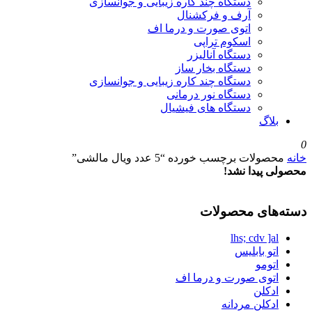
دستگاه چند کاره زیبایی و جوانسازی
آرف و فرکشنال
اتوی صورت و درما اف
اسکوم تراپی
دستگاه آنالیزر
دستگاه بخار ساز
دستگاه چند کاره زیبایی و جوانسازی
دستگاه نور درمانی
دستگاه های فیشیال
بلاگ
0
خانه
محصولات برچسب خورده “5 عدد ویال مالشی”
محصولی پیدا نشد!
دسته‌های محصولات
lhs; cdv ]al
اتو بابلیس
اتومو
اتوی صورت و درما اف
ادکلن
ادکلن مردانه