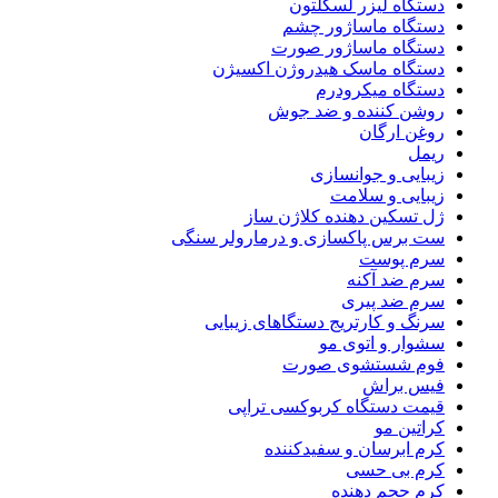
دستگاه لیزر لسکلتون
دستگاه ماساژور چشم
دستگاه ماساژور صورت
دستگاه ماسک هیدروژن اکسیژن
دستگاه میکرودرم
روشن کننده و ضد جوش
روغن ارگان
ریمل
زیبایی و جوانسازی
زیبایی و سلامت
ژل تسکین دهنده کلاژن ساز
ست برس پاکسازی و درمارولر سنگی
سرم پوست
سرم ضد آکنه
سرم ضد پیری
سرنگ و کارتریج دستگاهای زیبایی
سشوار و اتوی مو
فوم شستشوی صورت
فیس براش
قیمت دستگاه کربوکسی تراپی
کراتین مو
کرم ابرسان و سفیدکننده
کرم بی حسی
کرم حجم دهنده