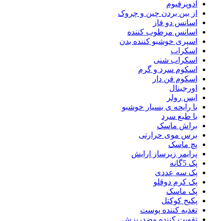
ادوپرفیوم
از بین بردن چین و چروک
اسانس دو فاز
اسانس مرطوب کننده
اسپری خوشبو کننده بدن
اسکراب
اسکراب شنی
اسکوم سرد و گرم
اسکوم فن دار
اورجینال
ایس رولر
با رایحه ی بسیار خوشبو
با طبع سرد
براش ماسک
برس موی حرارتی
پچ ماسک
پرایمر زیرساز ارایش
پک 5گانه
پک سه عددی
پک کرم دوقلو
پک ماسک
پکیج کوکتل
تغذیه کننده پوست
تقویت کننده وضدریزش