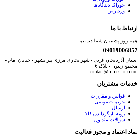
خوراک دیدگاه‌ها
وردپرس
ارتباط با ما
همه روز پشتیبان شما هستیم
09019006857
استان آذربایجان غربی - شهر تجاری مرزی پیرانشهر - خیایان امام -
مجتمع زیتون - پلاک 6
contact@rorecshop.com
خدمات مشتریان
قوانین و مقررات
حریم خصوصی
ارسال
رویه بازگرداندن کالا
سوالات متداول
نماد اعتماد و مجوز فعالیت