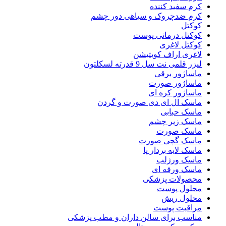
کرم سفید کننده
کرم ضدچروک و سیاهی دور چشم
کوکتل
کوکتل درمانی پوست
کوکتل لاغری
لاغری اراف کویتیشن
لیزر قلمی نت سل 9 قدرته لسکلتون
ماساژور برقی
ماساژور صورت
ماساژور کره ای
ماسک ال ای دی صورت و گردن
ماسک حبابی
ماسک زیر چشم
ماسک صورت
ماسک گچی صورت
ماسک لایه بردار پا
ماسک ورژلب
ماسک ورقه ای
محصولات پزشکی
محلول پوست
محلول ریش
مراقبت پوست
مناسب برای سالن داران و مطب پزشکی