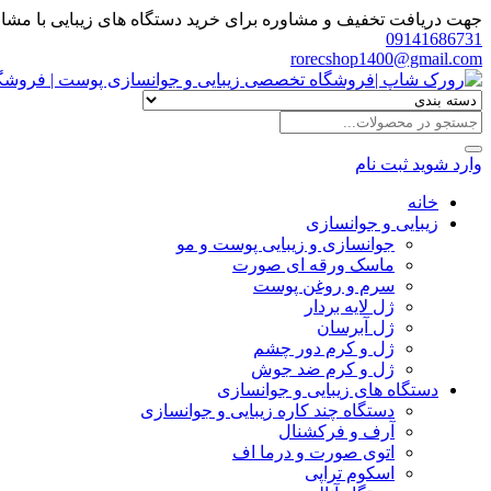
جهت دریافت تخفیف و مشاوره برای خرید دستگاه های زیبایی با مشاور
09141686731
rorecshop1400@gmail.com
وارد شوید
ثبت نام
خانه
زیبایی و جوانسازی
جوانسازی و زیبایی پوست و مو
ماسک ورقه ای صورت
سرم و روغن پوست
ژل لایه بردار
ژل آبرسان
ژل و کرم دور چشم
ژل و کرم ضد جوش
دستگاه های زیبایی و جوانسازی
دستگاه چند کاره زیبایی و جوانسازی
آرف و فرکشنال
اتوی صورت و درما اف
اسکوم تراپی