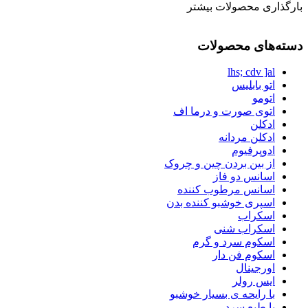
بارگذاری محصولات بیشتر
دسته‌های محصولات
lhs; cdv ]al
اتو بابلیس
اتومو
اتوی صورت و درما اف
ادکلن
ادکلن مردانه
ادوپرفیوم
از بین بردن چین و چروک
اسانس دو فاز
اسانس مرطوب کننده
اسپری خوشبو کننده بدن
اسکراب
اسکراب شنی
اسکوم سرد و گرم
اسکوم فن دار
اورجینال
ایس رولر
با رایحه ی بسیار خوشبو
با طبع سرد