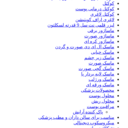
کوکتل
کوکتل درمانی پوست
کوکتل لاغری
لاغری اراف کویتیشن
لیزر قلمی نت سل 9 قدرته لسکلتون
ماساژور برقی
ماساژور صورت
ماساژور کره ای
ماسک ال ای دی صورت و گردن
ماسک حبابی
ماسک زیر چشم
ماسک صورت
ماسک گچی صورت
ماسک لایه بردار پا
ماسک ورژلب
ماسک ورقه ای
محصولات پزشکی
محلول پوست
محلول ریش
مراقبت پوست
پاک کننده آرایش
مناسب برای سالن داران و مطب پزشکی
میکروسکوپ دیجیتالی