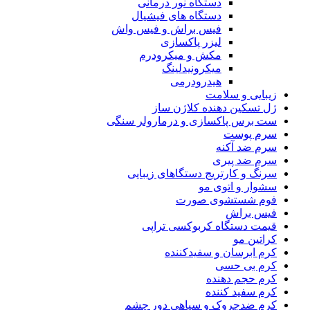
دستگاه نور درمانی
دستگاه های فیشیال
فیس براش و فیس واش
لیزر پاکسازی
مکش و میکرودرم
میکرونیدلینگ
هیدرودرمی
زیبایی و سلامت
ژل تسکین دهنده کلاژن ساز
ست برس پاکسازی و درمارولر سنگی
سرم پوست
سرم ضد آکنه
سرم ضد پیری
سرنگ و کارتریج دستگاهای زیبایی
سشوار و اتوی مو
فوم شستشوی صورت
فیس براش
قیمت دستگاه کربوکسی تراپی
کراتین مو
کرم ابرسان و سفیدکننده
کرم بی حسی
کرم حجم دهنده
کرم سفید کننده
کرم ضدچروک و سیاهی دور چشم