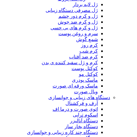
ژل لایه بردار
ژل مصرفی دستگاه زیبایی
ژل و کرم دور چشم
ژل و کرم ضد جوش
ژل و کرم های بی حسی
سرم و روغن پوست
شمع گوش
کرم روز
کرم شب
کرم ضد آفتاب
کرم و ژل سفید کننده ی بدن
کوکتل پوست
کوکتل مو
ماسک پودری
ماسک ورقه ای صورت
ویال صورت
دستگاه های زیبایی و جوانسازی
آرف و فرکشنال
اتوی صورت و درما اف
اسکوم تراپی
دستگاه آنالیزر
دستگاه بخار ساز
دستگاه چند کاره زیبایی و جوانسازی