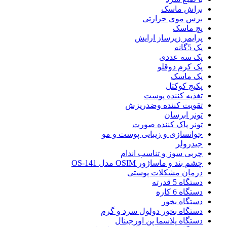
براش ماسک
برس موی حرارتی
پچ ماسک
پرایمر زیرساز ارایش
پک 5گانه
پک سه عددی
پک کرم دوقلو
پک ماسک
پکیج کوکتل
تغذیه کننده پوست
تقویت کننده وضدریزش
تونر ابرسان
تونر پاک کننده صورت
جوانسازی و زیبایی پوست و مو
جیدرولر
چربی سوز و تناسب اندام
چشم بند و ماساژور OSIM مدل OS-141
درمان مشکلات پوستی
دستگاه 5 قدرته
دستگاه 6 کاره
دستگاه بخور
دستگاه بخور دولول سرد و گرم
دستگاه پلاسما پن اورجینال