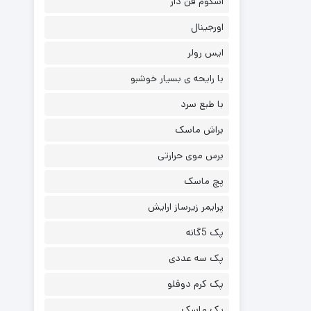
اسکوم فن دار
اورجینال
ایس رولر
با رایحه ی بسیار خوشبو
با طبع سرد
براش ماسک
برس موی حرارتی
پچ ماسک
پرایمر زیرساز ارایش
پک 5گانه
پک سه عددی
پک کرم دوقلو
پک ماسک