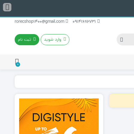
rorecshop1400@gmail.com
09141686731
وارد شوید
ثبت نام
0