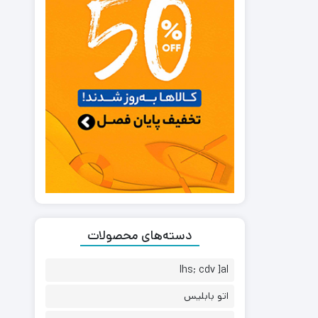
دسته‌های محصولات
lhs; cdv ]al
اتو بابلیس