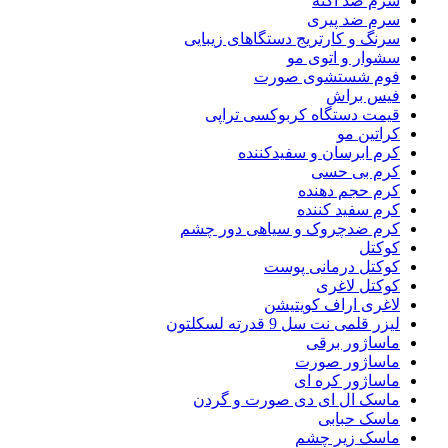
سرم ضد آکنه
سرم ضد پیری
سرنگ و کارتریج دستگاهای زیبایی
سشوار و اتوی مو
فوم شستشوی صورت
فیس براش
قیمت دستگاه کربوکسی تراپی
کراتین مو
کرم ابرسان و سفیدکننده
کرم بی حسی
کرم حجم دهنده
کرم سفید کننده
کرم ضدچروک و سیاهی دور چشم
کوکتل
کوکتل درمانی پوست
کوکتل لاغری
لاغری اراف کویتیشن
لیزر قلمی نت سل 9 قدرته لسکلتون
ماساژور برقی
ماساژور صورت
ماساژور کره ای
ماسک ال ای دی صورت و گردن
ماسک حبابی
ماسک زیر چشم