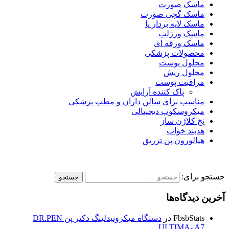
ماسک صورت
ماسک گچی صورت
ماسک لایه بردار پا
ماسک ورژلب
ماسک ورقه ای
محصولات پزشکی
محلول پوست
محلول ریش
مراقبت پوست
پاک کننده آرایش
مناسب برای سالن داران و مطب پزشکی
میکروسکوپ دیجیتالی
نخ کلاژن ساز
هدبند خواب
هیالورون پن تزریق
جستجو برای:
آخرین دیدگاه‌ها
FbsbStats
در
دستگاه میکرونیدلینگ دکتر پن DR.PEN
ULTIMA- A7