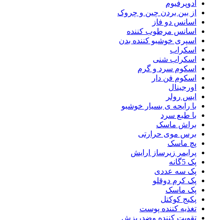
ادوپرفیوم
از بین بردن چین و چروک
اسانس دو فاز
اسانس مرطوب کننده
اسپری خوشبو کننده بدن
اسکراب
اسکراب شنی
اسکوم سرد و گرم
اسکوم فن دار
اورجینال
ایس رولر
با رایحه ی بسیار خوشبو
با طبع سرد
براش ماسک
برس موی حرارتی
پچ ماسک
پرایمر زیرساز ارایش
پک 5گانه
پک سه عددی
پک کرم دوقلو
پک ماسک
پکیج کوکتل
تغذیه کننده پوست
تقویت کننده وضدریزش