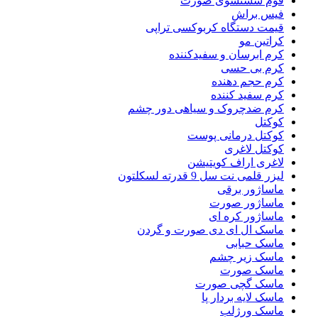
فوم شستشوی صورت
فیس براش
قیمت دستگاه کربوکسی تراپی
کراتین مو
کرم ابرسان و سفیدکننده
کرم بی حسی
کرم حجم دهنده
کرم سفید کننده
کرم ضدچروک و سیاهی دور چشم
کوکتل
کوکتل درمانی پوست
کوکتل لاغری
لاغری اراف کویتیشن
لیزر قلمی نت سل 9 قدرته لسکلتون
ماساژور برقی
ماساژور صورت
ماساژور کره ای
ماسک ال ای دی صورت و گردن
ماسک حبابی
ماسک زیر چشم
ماسک صورت
ماسک گچی صورت
ماسک لایه بردار پا
ماسک ورژلب