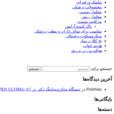
ماسک ورقه ای
محصولات پزشکی
محلول پوست
محلول ریش
مراقبت پوست
پاک کننده آرایش
مناسب برای سالن داران و مطب پزشکی
میکروسکوپ دیجیتالی
نخ کلاژن ساز
هدبند خواب
هیالورون پن تزریق
جستجو برای:
آخرین دیدگاه‌ها
FbsbStats
در
دستگاه میکرونیدلینگ دکتر پن DR.PEN ULTIMA- A7
بایگانی‌ها
دسته‌ها