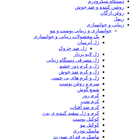
دستگاه میکرودرم
روشن کننده و ضد جوش
روغن ارگان
ریمل
زیبایی و جوانسازی
جوانسازی و زیبایی پوست و مو
پک محصولات زیبایی و جوانسازی
ژل آبرسان
ژل ضد چزوک
ژل لایه بردار
ژل مصرفی دستگاه زیبایی
ژل و کرم دور چشم
ژل و کرم ضد جوش
ژل و کرم های بی حسی
سرم و روغن پوست
شمع گوش
کرم روز
کرم شب
کرم ضد آفتاب
کرم و ژل سفید کننده ی بدن
کوکتل پوست
کوکتل مو
ماسک پودری
ماسک ورقه ای صورت