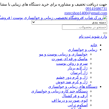
جهت دریافت تخفیف و مشاوره برای خرید دستگاه های زیبایی با مشاور
09141686731
rorecshop1400@gmail.com
وارد شوید
ثبت نام
خانه
زیبایی و جوانسازی
جوانسازی و زیبایی پوست و مو
ماسک ورقه ای صورت
سرم و روغن پوست
ژل لایه بردار
ژل آبرسان
ژل و کرم دور چشم
ژل و کرم ضد جوش
دستگاه های زیبایی و جوانسازی
دستگاه چند کاره زیبایی و جوانسازی
آرف و فرکشنال
اتوی صورت و درما اف
اسکوم تراپی