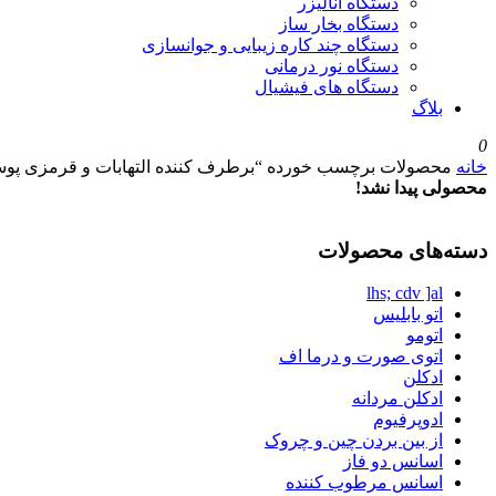
دستگاه آنالیزر
دستگاه بخار ساز
دستگاه چند کاره زیبایی و جوانسازی
دستگاه نور درمانی
دستگاه های فیشیال
بلاگ
0
خانه
محصولات برچسب خورده “برطرف کننده التهابات و قرمزی پو
محصولی پیدا نشد!
دسته‌های محصولات
lhs; cdv ]al
اتو بابلیس
اتومو
اتوی صورت و درما اف
ادکلن
ادکلن مردانه
ادوپرفیوم
از بین بردن چین و چروک
اسانس دو فاز
اسانس مرطوب کننده