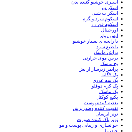
اسپری خوشبو کننده بدن
اسکراب
اسکراب شنی
اسکوم سرد و گرم
اسکوم فن دار
اورجینال
ایس رولر
با رایحه ی بسیار خوشبو
با طبع سرد
براش ماسک
برس موی حرارتی
پچ ماسک
پرایمر زیرساز ارایش
پک 5گانه
پک سه عددی
پک کرم دوقلو
پک ماسک
پکیج کوکتل
تغذیه کننده پوست
تقویت کننده وضدریزش
تونر ابرسان
تونر پاک کننده صورت
جوانسازی و زیبایی پوست و مو
جیدرولر