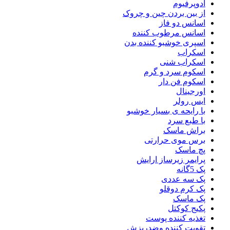
ادوپرفیوم
از بین بردن چین و چروک
اسانس دو فاز
اسانس مرطوب کننده
اسپری خوشبو کننده بدن
اسکراب
اسکراب شنی
اسکوم سرد و گرم
اسکوم فن دار
اورجینال
ایس رولر
با رایحه ی بسیار خوشبو
با طبع سرد
براش ماسک
برس موی حرارتی
پچ ماسک
پرایمر زیرساز ارایش
پک 5گانه
پک سه عددی
پک کرم دوقلو
پک ماسک
پکیج کوکتل
تغذیه کننده پوست
تقویت کننده وضدریزش