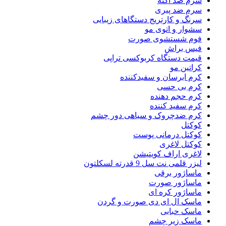
سرم ضد آکنه
سرم ضد پیری
سرنگ و کارتریج دستگاهای زیبایی
سشوار و اتوی مو
فوم شستشوی صورت
فیس براش
قیمت دستگاه کربوکسی تراپی
کراتین مو
کرم ابرسان و سفیدکننده
کرم بی حسی
کرم حجم دهنده
کرم سفید کننده
کرم ضدچروک و سیاهی دور چشم
کوکتل
کوکتل درمانی پوست
کوکتل لاغری
لاغری اراف کویتیشن
لیزر قلمی نت سل 9 قدرته لسکلتون
ماساژور برقی
ماساژور صورت
ماساژور کره ای
ماسک ال ای دی صورت و گردن
ماسک حبابی
ماسک زیر چشم