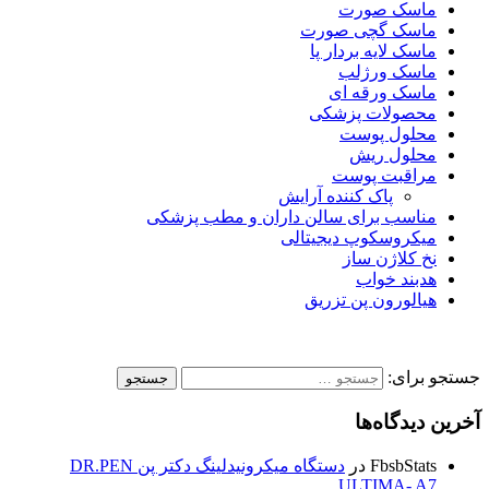
ماسک صورت
ماسک گچی صورت
ماسک لایه بردار پا
ماسک ورژلب
ماسک ورقه ای
محصولات پزشکی
محلول پوست
محلول ریش
مراقبت پوست
پاک کننده آرایش
مناسب برای سالن داران و مطب پزشکی
میکروسکوپ دیجیتالی
نخ کلاژن ساز
هدبند خواب
هیالورون پن تزریق
جستجو برای:
آخرین دیدگاه‌ها
FbsbStats
در
دستگاه میکرونیدلینگ دکتر پن DR.PEN
ULTIMA- A7