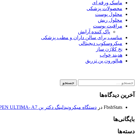
ماسک ورقه ای
محصولات پزشکی
محلول پوست
محلول ریش
مراقبت پوست
پاک کننده آرایش
مناسب برای سالن داران و مطب پزشکی
میکروسکوپ دیجیتالی
نخ کلاژن ساز
هدبند خواب
هیالورون پن تزریق
جستجو
برای:
آخرین دیدگاه‌ها
FbsbStats
در
دستگاه میکرونیدلینگ دکتر پن DR.PEN ULTIMA- A7
بایگانی‌ها
دسته‌ها