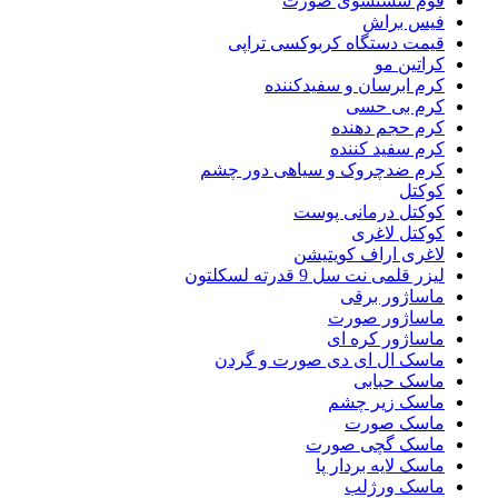
فوم شستشوی صورت
فیس براش
قیمت دستگاه کربوکسی تراپی
کراتین مو
کرم ابرسان و سفیدکننده
کرم بی حسی
کرم حجم دهنده
کرم سفید کننده
کرم ضدچروک و سیاهی دور چشم
کوکتل
کوکتل درمانی پوست
کوکتل لاغری
لاغری اراف کویتیشن
لیزر قلمی نت سل 9 قدرته لسکلتون
ماساژور برقی
ماساژور صورت
ماساژور کره ای
ماسک ال ای دی صورت و گردن
ماسک حبابی
ماسک زیر چشم
ماسک صورت
ماسک گچی صورت
ماسک لایه بردار پا
ماسک ورژلب