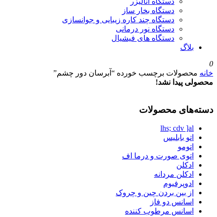
دستگاه آنالیزر
دستگاه بخار ساز
دستگاه چند کاره زیبایی و جوانسازی
دستگاه نور درمانی
دستگاه های فیشیال
بلاگ
0
خانه
محصولات برچسب خورده “آبرسان دور چشم”
محصولی پیدا نشد!
دسته‌های محصولات
lhs; cdv ]al
اتو بابلیس
اتومو
اتوی صورت و درما اف
ادکلن
ادکلن مردانه
ادوپرفیوم
از بین بردن چین و چروک
اسانس دو فاز
اسانس مرطوب کننده