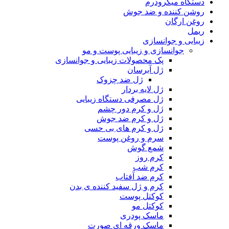
دستگاه میکرودرم
روشن کننده و ضد جوش
روغن ارگان
ریمل
زیبایی و جوانسازی
جوانسازی و زیبایی پوست و مو
پک محصولات زیبایی و جوانسازی
ژل آبرسان
ژل ضد چزوک
ژل لایه بردار
ژل مصرفی دستگاه زیبایی
ژل و کرم دور چشم
ژل و کرم ضد جوش
ژل و کرم های بی حسی
سرم و روغن پوست
شمع گوش
کرم روز
کرم شب
کرم ضد آفتاب
کرم و ژل سفید کننده ی بدن
کوکتل پوست
کوکتل مو
ماسک پودری
ماسک ورقه ای صورت