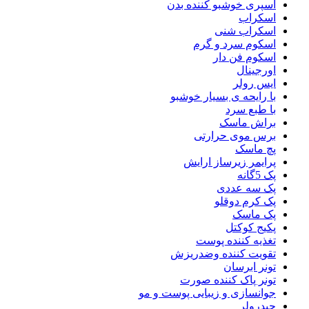
اسپری خوشبو کننده بدن
اسکراب
اسکراب شنی
اسکوم سرد و گرم
اسکوم فن دار
اورجینال
ایس رولر
با رایحه ی بسیار خوشبو
با طبع سرد
براش ماسک
برس موی حرارتی
پچ ماسک
پرایمر زیرساز ارایش
پک 5گانه
پک سه عددی
پک کرم دوقلو
پک ماسک
پکیج کوکتل
تغذیه کننده پوست
تقویت کننده وضدریزش
تونر ابرسان
تونر پاک کننده صورت
جوانسازی و زیبایی پوست و مو
جیدرولر