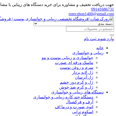
جهت دریافت تخفیف و مشاوره برای خرید دستگاه های زیبایی با مشاور
09141686731
rorecshop1400@gmail.com
وارد شوید
ثبت نام
خانه
زیبایی و جوانسازی
جوانسازی و زیبایی پوست و مو
ماسک ورقه ای صورت
سرم و روغن پوست
ژل لایه بردار
ژل آبرسان
ژل و کرم دور چشم
ژل و کرم ضد جوش
دستگاه های زیبایی و جوانسازی
دستگاه چند کاره زیبایی و جوانسازی
آرف و فرکشنال
اتوی صورت و درما اف
اسکوم تراپی