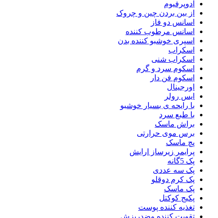
ادوپرفیوم
از بین بردن چین و چروک
اسانس دو فاز
اسانس مرطوب کننده
اسپری خوشبو کننده بدن
اسکراب
اسکراب شنی
اسکوم سرد و گرم
اسکوم فن دار
اورجینال
ایس رولر
با رایحه ی بسیار خوشبو
با طبع سرد
براش ماسک
برس موی حرارتی
پچ ماسک
پرایمر زیرساز ارایش
پک 5گانه
پک سه عددی
پک کرم دوقلو
پک ماسک
پکیج کوکتل
تغذیه کننده پوست
تقویت کننده وضدریزش