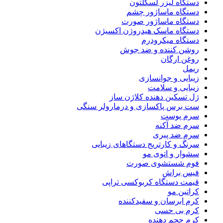
دستگاه لیزر لسکلتون
دستگاه ماساژور چشم
دستگاه ماساژور صورت
دستگاه ماسک هیدروژن اکسیژن
دستگاه میکرودرم
روشن کننده و ضد جوش
روغن ارگان
ریمل
زیبایی و جوانسازی
زیبایی و سلامت
ژل تسکین دهنده کلاژن ساز
ست برس پاکسازی و درمارولر سنگی
سرم پوست
سرم ضد آکنه
سرم ضد پیری
سرنگ و کارتریج دستگاهای زیبایی
سشوار و اتوی مو
فوم شستشوی صورت
فیس براش
قیمت دستگاه کربوکسی تراپی
کراتین مو
کرم ابرسان و سفیدکننده
کرم بی حسی
کرم حجم دهنده