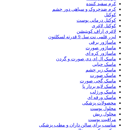
کرم سفید کننده
کرم ضدچروک و سیاهی دور چشم
کوکتل
کوکتل درمانی پوست
کوکتل لاغری
لاغری اراف کویتیشن
لیزر قلمی نت سل 9 قدرته لسکلتون
ماساژور برقی
ماساژور صورت
ماساژور کره ای
ماسک ال ای دی صورت و گردن
ماسک حبابی
ماسک زیر چشم
ماسک صورت
ماسک گچی صورت
ماسک لایه بردار پا
ماسک ورژلب
ماسک ورقه ای
محصولات پزشکی
محلول پوست
محلول ریش
مراقبت پوست
مناسب برای سالن داران و مطب پزشکی