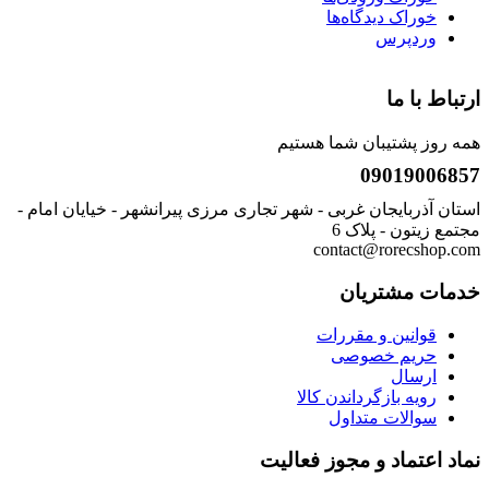
خوراک دیدگاه‌ها
وردپرس
ارتباط با ما
همه روز پشتیبان شما هستیم
09019006857
استان آذربایجان غربی - شهر تجاری مرزی پیرانشهر - خیایان امام -
مجتمع زیتون - پلاک 6
contact@rorecshop.com
خدمات مشتریان
قوانین و مقررات
حریم خصوصی
ارسال
رویه بازگرداندن کالا
سوالات متداول
نماد اعتماد و مجوز فعالیت