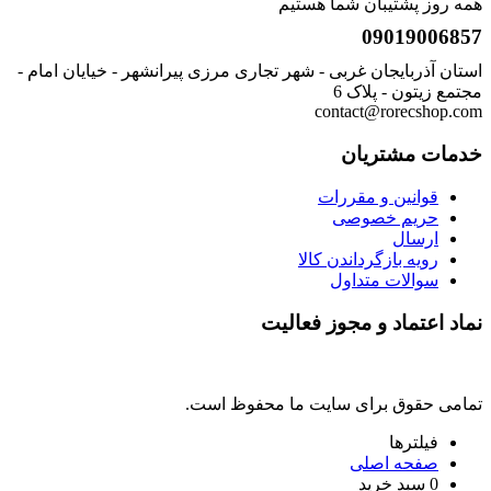
همه روز پشتیبان شما هستیم
09019006857
استان آذربایجان غربی - شهر تجاری مرزی پیرانشهر - خیایان امام -
مجتمع زیتون - پلاک 6
contact@rorecshop.com
خدمات مشتریان
قوانین و مقررات
حریم خصوصی
ارسال
رویه بازگرداندن کالا
سوالات متداول
نماد اعتماد و مجوز فعالیت
تمامی حقوق برای سایت ما محفوظ است.
فیلترها
صفحه اصلی
0
سبد خرید