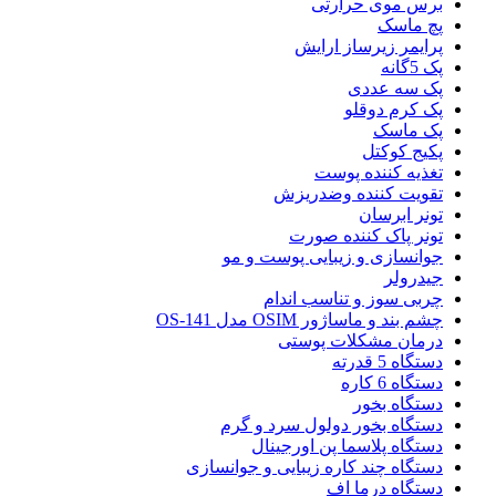
برس موی حرارتی
پچ ماسک
پرایمر زیرساز ارایش
پک 5گانه
پک سه عددی
پک کرم دوقلو
پک ماسک
پکیج کوکتل
تغذیه کننده پوست
تقویت کننده وضدریزش
تونر ابرسان
تونر پاک کننده صورت
جوانسازی و زیبایی پوست و مو
جیدرولر
چربی سوز و تناسب اندام
چشم بند و ماساژور OSIM مدل OS-141
درمان مشکلات پوستی
دستگاه 5 قدرته
دستگاه 6 کاره
دستگاه بخور
دستگاه بخور دولول سرد و گرم
دستگاه پلاسما پن اورجینال
دستگاه چند کاره زیبایی و جوانسازی
دستگاه درما اف