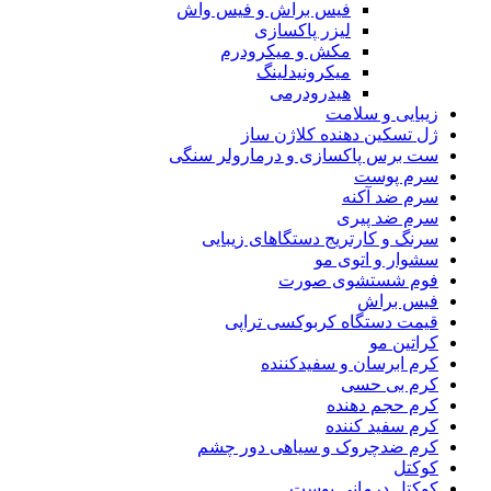
فیس براش و فیس واش
لیزر پاکسازی
مکش و میکرودرم
میکرونیدلینگ
هیدرودرمی
زیبایی و سلامت
ژل تسکین دهنده کلاژن ساز
ست برس پاکسازی و درمارولر سنگی
سرم پوست
سرم ضد آکنه
سرم ضد پیری
سرنگ و کارتریج دستگاهای زیبایی
سشوار و اتوی مو
فوم شستشوی صورت
فیس براش
قیمت دستگاه کربوکسی تراپی
کراتین مو
کرم ابرسان و سفیدکننده
کرم بی حسی
کرم حجم دهنده
کرم سفید کننده
کرم ضدچروک و سیاهی دور چشم
کوکتل
کوکتل درمانی پوست