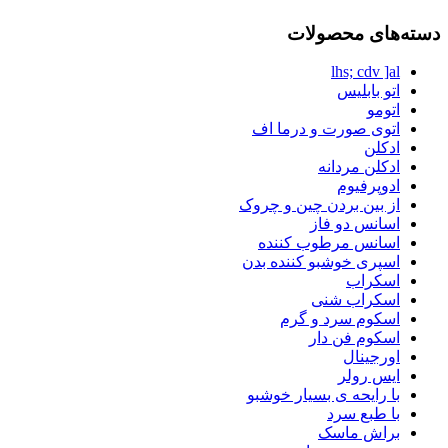
دسته‌های محصولات
lhs; cdv ]al
اتو بابلیس
اتومو
اتوی صورت و درما اف
ادکلن
ادکلن مردانه
ادوپرفیوم
از بین بردن چین و چروک
اسانس دو فاز
اسانس مرطوب کننده
اسپری خوشبو کننده بدن
اسکراب
اسکراب شنی
اسکوم سرد و گرم
اسکوم فن دار
اورجینال
ایس رولر
با رایحه ی بسیار خوشبو
با طبع سرد
براش ماسک