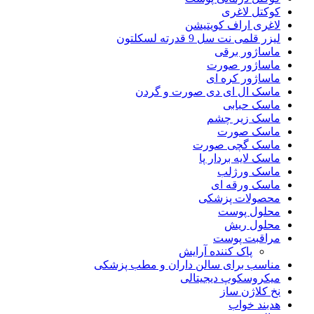
کوکتل لاغری
لاغری اراف کویتیشن
لیزر قلمی نت سل 9 قدرته لسکلتون
ماساژور برقی
ماساژور صورت
ماساژور کره ای
ماسک ال ای دی صورت و گردن
ماسک حبابی
ماسک زیر چشم
ماسک صورت
ماسک گچی صورت
ماسک لایه بردار پا
ماسک ورژلب
ماسک ورقه ای
محصولات پزشکی
محلول پوست
محلول ریش
مراقبت پوست
پاک کننده آرایش
مناسب برای سالن داران و مطب پزشکی
میکروسکوپ دیجیتالی
نخ کلاژن ساز
هدبند خواب