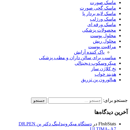
ماسک صورت
ماسک گچی صورت
ماسک لایه بردار پا
ماسک ورژلب
ماسک ورقه ای
محصولات پزشکی
محلول پوست
محلول ریش
مراقبت پوست
پاک کننده آرایش
مناسب برای سالن داران و مطب پزشکی
میکروسکوپ دیجیتالی
نخ کلاژن ساز
هدبند خواب
هیالورون پن تزریق
جستجو برای:
آخرین دیدگاه‌ها
FbsbStats
در
دستگاه میکرونیدلینگ دکتر پن DR.PEN
ULTIMA- A7