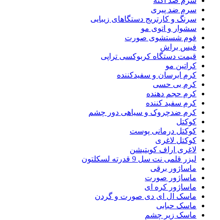
سرم ضد آکنه
سرم ضد پیری
سرنگ و کارتریج دستگاهای زیبایی
سشوار و اتوی مو
فوم شستشوی صورت
فیس براش
قیمت دستگاه کربوکسی تراپی
کراتین مو
کرم ابرسان و سفیدکننده
کرم بی حسی
کرم حجم دهنده
کرم سفید کننده
کرم ضدچروک و سیاهی دور چشم
کوکتل
کوکتل درمانی پوست
کوکتل لاغری
لاغری اراف کویتیشن
لیزر قلمی نت سل 9 قدرته لسکلتون
ماساژور برقی
ماساژور صورت
ماساژور کره ای
ماسک ال ای دی صورت و گردن
ماسک حبابی
ماسک زیر چشم