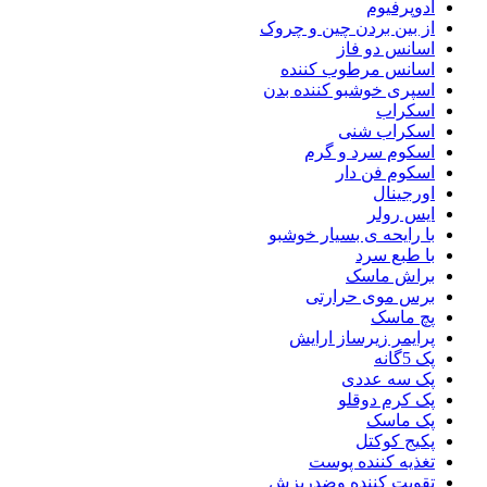
ادوپرفیوم
از بین بردن چین و چروک
اسانس دو فاز
اسانس مرطوب کننده
اسپری خوشبو کننده بدن
اسکراب
اسکراب شنی
اسکوم سرد و گرم
اسکوم فن دار
اورجینال
ایس رولر
با رایحه ی بسیار خوشبو
با طبع سرد
براش ماسک
برس موی حرارتی
پچ ماسک
پرایمر زیرساز ارایش
پک 5گانه
پک سه عددی
پک کرم دوقلو
پک ماسک
پکیج کوکتل
تغذیه کننده پوست
تقویت کننده وضدریزش