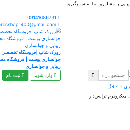
یی با مشاورین ما تماس بگیرید ..
09141686731
rorecshop1400@gmail.com
رورک شاپ |فروشگاه تخصصی زی
جوانسازی پوست | فروشگاه مح
زیبایی و جوانسازی
وارد شوید
ثبت نام
ازی
بلاگ
میکرودرم ترانس‌دار