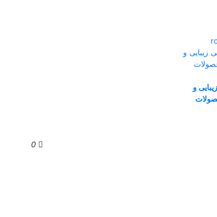
بایی و
صولات
0