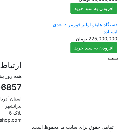
افزودن به سبد خرید
دستگاه هایفو اولترافورمر 7 بعدی
ایستاده
225,000,000
تومان
افزودن به سبد خرید
ارتباط 
همه روز پش
06857
استان آذرب
پیرانشهر - 
پلاک 6
cshop.com
تمامی حقوق برای سایت ما محفوظ است.