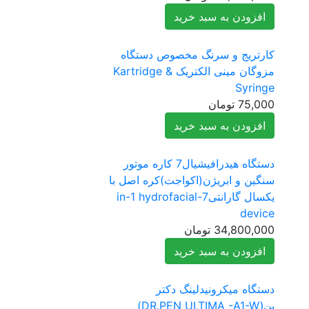
افزودن به سبد خرید
کارتریج و سرنگ مخصوص دستگاه
مزوگان مینی الکتریک Kartridge &
Syringe
75,000
تومان
افزودن به سبد خرید
دستگاه هیدرافیشیال7 کاره موتور
سنگین و ابریژن(اکواجت)کره اصل با
یکسال گارانتی7-in-1 hydrofacial
device
34,800,000
تومان
افزودن به سبد خرید
دستگاه میکرونیدلینگ دکتر
پن(ِDR.PEN ULTIMA -A1-W)