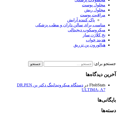
محلول پوست
محلول ریش
مراقبت پوست
پاک کننده آرایش
مناسب برای سالن داران و مطب پزشکی
میکروسکوپ دیجیتالی
نخ کلاژن ساز
هدبند خواب
هیالورون پن تزریق
جستجو برای:
آخرین دیدگاه‌ها
FbsbStats
در
دستگاه میکرونیدلینگ دکتر پن DR.PEN
ULTIMA- A7
بایگانی‌ها
دسته‌ها