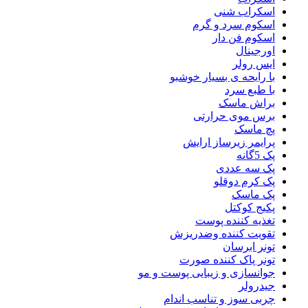
اسکراب شنی
اسکوم سرد و گرم
اسکوم فن دار
اورجینال
ایس رولر
با رایحه ی بسیار خوشبو
با طبع سرد
براش ماسک
برس موی حرارتی
پچ ماسک
پرایمر زیرساز ارایش
پک 5گانه
پک سه عددی
پک کرم دوقلو
پک ماسک
پکیج کوکتل
تغذیه کننده پوست
تقویت کننده وضدریزش
تونر ابرسان
تونر پاک کننده صورت
جوانسازی و زیبایی پوست و مو
جیدرولر
چربی سوز و تناسب اندام