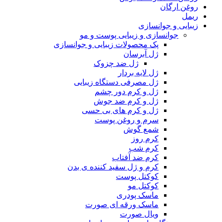
روغن ارگان
ریمل
زیبایی و جوانسازی
جوانسازی و زیبایی پوست و مو
پک محصولات زیبایی و جوانسازی
ژل آبرسان
ژل ضد چزوک
ژل لایه بردار
ژل مصرفی دستگاه زیبایی
ژل و کرم دور چشم
ژل و کرم ضد جوش
ژل و کرم های بی حسی
سرم و روغن پوست
شمع گوش
کرم روز
کرم شب
کرم ضد آفتاب
کرم و ژل سفید کننده ی بدن
کوکتل پوست
کوکتل مو
ماسک پودری
ماسک ورقه ای صورت
ویال صورت