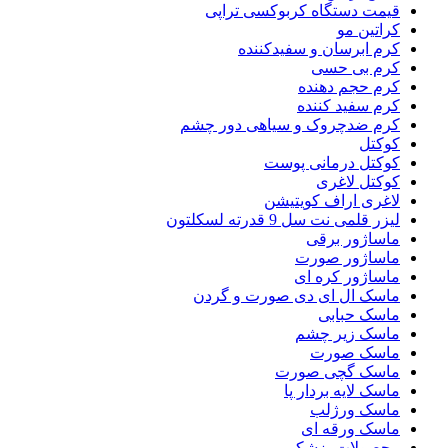
قیمت دستگاه کربوکسی تراپی
کراتین مو
کرم ابرسان و سفیدکننده
کرم بی حسی
کرم حجم دهنده
کرم سفید کننده
کرم ضدچروک و سیاهی دور چشم
کوکتل
کوکتل درمانی پوست
کوکتل لاغری
لاغری اراف کویتیشن
لیزر قلمی نت سل 9 قدرته لسکلتون
ماساژور برقی
ماساژور صورت
ماساژور کره ای
ماسک ال ای دی صورت و گردن
ماسک حبابی
ماسک زیر چشم
ماسک صورت
ماسک گچی صورت
ماسک لایه بردار پا
ماسک ورژلب
ماسک ورقه ای
محصولات پزشکی