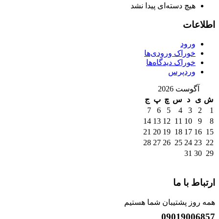
هیچ دسته‌ای پیدا نشد
اطلاعات
ورود
خوراک ورودی‌ها
خوراک دیدگاه‌ها
وردپرس
آگوست 2026
ش
ی
د
س
چ
پ
ج
7
6
5
4
3
2
1
14
13
12
11
10
9
8
21
20
19
18
17
16
15
28
27
26
25
24
23
22
31
30
29
ارتباط با ما
همه روز پشتیبان شما هستیم
09019006857