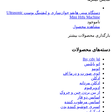
دستگاه مینی هایفو جوان‌سازی و لیفتینگ پوست Ultrasonic
Mini Hifu Machine
ناموجود
مشاهده محصول
بارگذاری محصولات بیشتر
دسته‌های محصولات
lhs; cdv ]al
اتو بابلیس
اتومو
اتوی صورت و درما اف
ادکلن
ادکلن مردانه
ادوپرفیوم
از بین بردن چین و چروک
اسانس دو فاز
اسانس مرطوب کننده
اسپری خوشبو کننده بدن
اسکراب