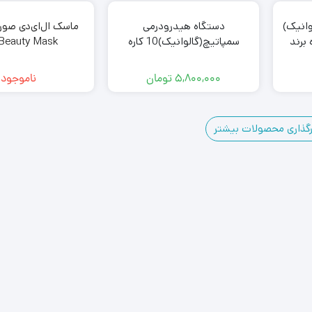
وانیک)
دستگاه هیدرودرمی
ماسک ال‌ای‌دی صور
 ای 10 کاره برند
سمپاتیچ(گالوانیک)10 کاره
Beauty Mask
رانتی
دیجیتالی با پنل هوشمند
hy
5,800,000
تومان
ناموجود
رگذاری محصولات بیشتر