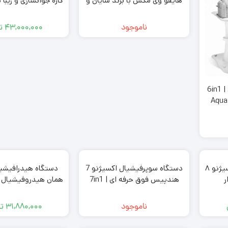
هایفو وی مکس با برند سایان و
کاره جوانسازی و زیبا
گارانتی
gen OxyGeneo
ناموجود
43,000,000
ت
آکواپیل آپ 6 کاره کره ای | 6in1
Aqua
دستگاه سوپر فیشیال اکسیژنو ۸
دستگاه سوپرفیشیال اکسیژنو 7
ر
هندپیس فوق حرفه ای | 7in1
facial device
Oxygeno Super Facial Skin
Care Professional
ناموجود
31,880,000
ت