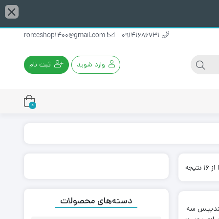
rorecshop1400@gmail.com
09141686731
وارد شوید
ثبت نام
0
دسته‌های محصولات
ندپیس سه