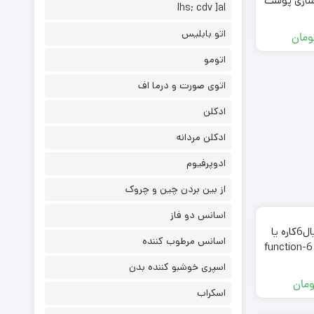
 سازی پوست
lhs; cdv ]al
pollo
اتو بابلیس
ومان
اتومو
اتوی صورت و درما اف
ادکلن
ادکلن مردانه
ادوپرفیوم
از بین بردن چین و چروک
اسانس دو فاز
دستگاه هیدرافیشیال6کاره یا
اسانس مرطوب کننده
همان هیدروفیشیال 6-function
hydro
اسپری خوشبو کننده بدن
ومان
اسکراب