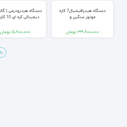
دستگاه هیدرافیشیال7 کاره
دستگاه هیدرودرمی ( گال
موتور سنگین و
دیجیتالی کره
ابریژن(اکواجت)کره اصل با
سایان با 36 ماه گا
یکسال گارانتی7-in-1
drodermy galvanic
34,800,000
تومان
5,800,000
تومان
hydrofacial device
با