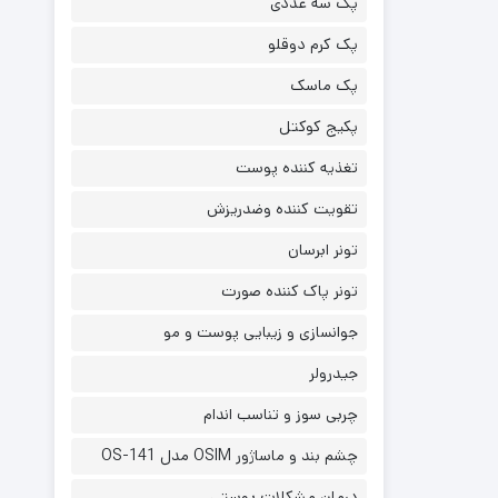
پک سه عددی
پک کرم دوقلو
پک ماسک
پکیج کوکتل
تغذیه کننده پوست
تقویت کننده وضدریزش
تونر ابرسان
تونر پاک کننده صورت
جوانسازی و زیبایی پوست و مو
جیدرولر
چربی سوز و تناسب اندام
چشم بند و ماساژور OSIM مدل OS-141
درمان مشکلات پوستی